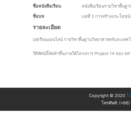
ชื่อหนังสือเรียน
หนังสือเรียนรายวิชาพื้
ชื่อบท
บทที่ 3 การสร้างประโยช
รายละเอียด
บทเรียนออนไลน์ รายวิชาพื้นฐานวิทยาศาสตร์และเทคโน
วีดิทัศน์นี้จัดทำขึ้นภายใต้โครงการ Project 14 ของ สส
Copyright © 2020
โค
โทรศัพท์: (+66)