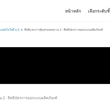
หน้าหลัก
เลือกระดับชั
– Project 14
ศาสตร์และเทคโนโลยี (สสวท.)
ะเทคโนโลยี ม.5
สิทธิและการคุ้มครองผลงาน 2 : สิทธิบัตรการออกแบบผลิตภัณฑ์
น 2 : สิทธิบัตรการออกแบบผลิตภัณฑ์