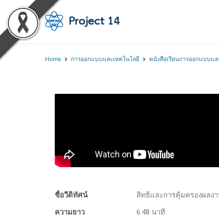
โครงการสอนออนไลน์ 
สถาบันส่งเสริมการสอนวิทยา
Home
การออกแบบและเทคโนโลยี
หนังสือเรียนการออกแบบแล
ชื่อวีดิทัศน์
สิทธิและการคุ้มครองผลงา
ความยาว
6.48 นาที