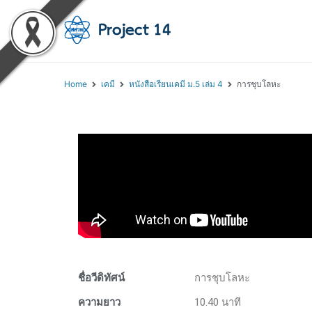
โครงการสอนออนไลน์ 
สถาบันส่งเสริมการสอนวิทยา
Home
เคมี
หนังสือเรียนเคมี ม.5 เล่ม 4
การชุบโลหะ
ชื่อวีดิทัศน์
การชุบโลหะ
ความยาว
10.40 นาที