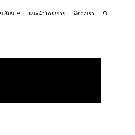
้นเรียน
แนะนำโครงการ
ติดต่อเรา