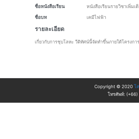
ชื่อหนังสือเรียน
หนังสือเรียนรายวิชาเพิ่มเ
ชื่อบท
เคมีไฟฟ้า
รายละเอียด
เกี่ยวกับการชุบโลหะ วีดิทัศน์นี้จัดทำขึ้นภายใต้โครงก
Copyright © 2020
โค
โทรศัพท์: (+66)