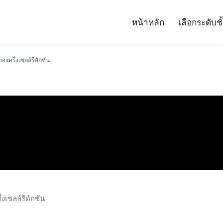
หน้าหลัก
เลือกระดับชั
– Project 14
ศาสตร์และเทคโนโลยี (สสวท.)
งครึ่งเซลล์รีดักชัน
งเซลล์รีดักชัน