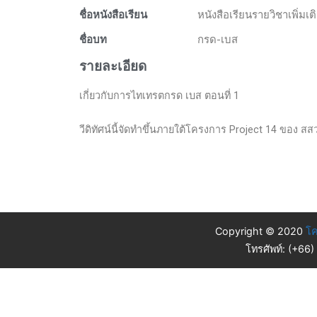
ชื่อหนังสือเรียน
หนังสือเรียนรายวิชาเพิ่มเ
ชื่อบท
กรด-เบส
รายละเอียด
เกี่ยวกับการไทเทรตกรด เบส ตอนที่ 1
วีดิทัศน์นี้จัดทำขึ้นภายใต้โครงการ Project 14 ของ สส
Copyright © 2020
โค
โทรศัพท์: (+66)