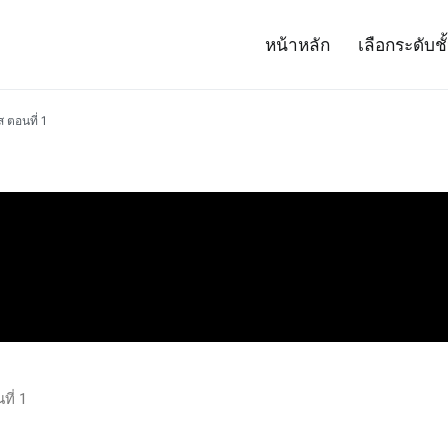
หน้าหลัก
เลือกระดับชั
– Project 14
ศาสตร์และเทคโนโลยี (สสวท.)
 ตอนที่ 1
ี่ 1