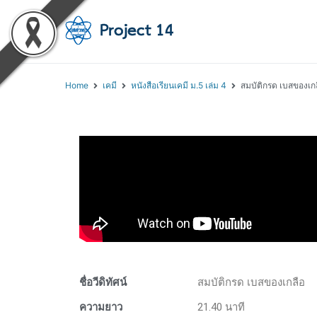
โครงการสอนออนไลน์ 
สถาบันส่งเสริมการสอนวิทยา
Home
เคมี
หนังสือเรียนเคมี ม.5 เล่ม 4
สมบัติกรด เบสของเก
ชื่อวีดิทัศน์
สมบัติกรด เบสของเกลือ
ความยาว
21.40 นาที