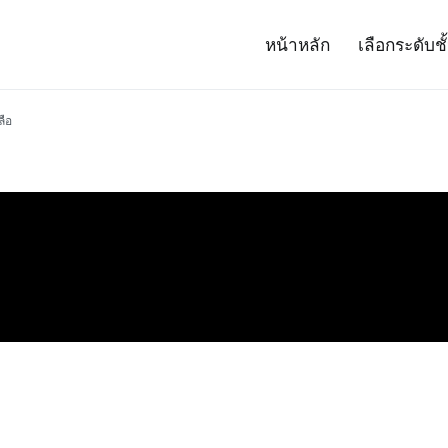
หน้าหลัก
เลือกระดับชั
– Project 14
ศาสตร์และเทคโนโลยี (สสวท.)
ลือ