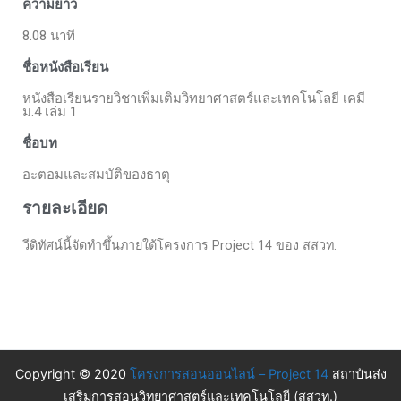
ความยาว
8.08 นาที
ชื่อหนังสือเรียน
หนังสือเรียนรายวิชาเพิ่มเติมวิทยาศาสตร์และเทคโนโลยี เคมี
ม.4 เล่ม 1
ชื่อบท
อะตอมและสมบัติของธาตุ
รายละเอียด
วีดิทัศน์นี้จัดทำขึ้นภายใต้โครงการ Project 14 ของ สสวท.
Copyright © 2020
โครงการสอนออนไลน์ – Project 14
สถาบันส่ง
เสริมการสอนวิทยาศาสตร์และเทคโนโลยี (สสวท.)