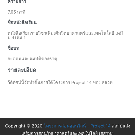
ความยาว
7.05 นาที
ชื่อหนังสือเรียน
หนังสือเรียนรายวิชาเพิ่มเติมวิทยาศาสตร์และเทคโนโลยี เคมี
ม.4 เล่ม 1
ชื่อบท
อะตอมและสมบัติของธาตุ
รายละเอียด
วีดิทัศน์นี้จัดทำขึ้นภายใต้โครงการ Project 14 ของ สสวท.
Copyright © 2020
โครงการสอนออนไลน์ – Project 14
สถาบันส่ง
เสริมการสอนวิทยาศาสตร์และเทคโนโลยี (สสวท.)