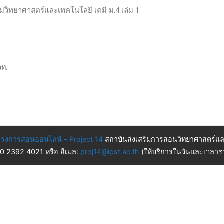
ติมวิทยาศาสตร์และเทคโนโลยี เคมี ม.4 เล่ม 1
วท.
รงการสอนออนไลน์ – Project 14
สถาบันส่งเสริมการสอนวิทยาศาสตร์แล
 0 2392 4021 หรือ อีเมล:
proj14@ipst.ac.th
(ให้บริการในวันและเวลารา