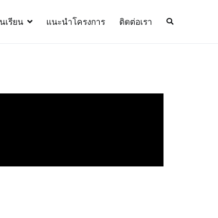
้นเรียน
แนะนำโครงการ
ติดต่อเรา