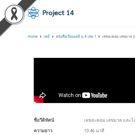
โครงการสอนออนไลน์ 
สถาบันส่งเสริมการสอนวิทยา
Home
เคมี
หนังสือเรียนเคมี ม.4 เล่ม 1
เลขอะตอม เลขมวล 
ชื่อวีดิทัศน์
เลขอะตอม เลขมวล และไ
ความยาว
10.46 นาที