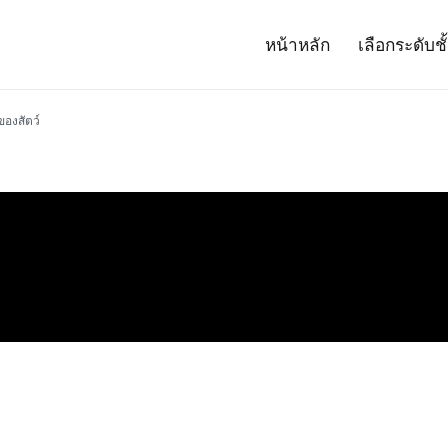
หน้าหลัก
เลือกระดับชั
– Project 14
ศาสตร์และเทคโนโลยี (สสวท.)
ของสัตว์