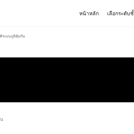
หน้าหลัก
เลือกระดับชั
– Project 14
ศาสตร์และเทคโนโลยี (สสวท.)
ิระบบภูมิคุ้มกัน
ัน