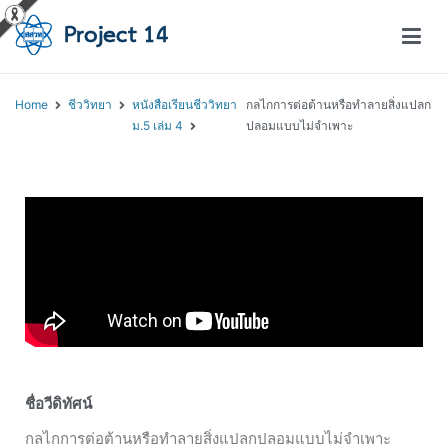
โครงการสอนออนไลน์ – Project 14
สถาบันส่งเสริมการสอนวิทยาศาสตร์และเทคโนโลยี (สสวท.)
Home
ชีววิทยา
หนังสือเรียนชีววิทยา
กลไกการต่อต้านหรือทำลายสิ่งแปลก
ม.5 เล่ม 4
ปลอมแบบไม่จำเพาะ
ชื่อวีดิทัศน์
กลไกการต่อต้านหรือทำลายสิ่งแปลกปลอมแบบไม่จำเพาะ