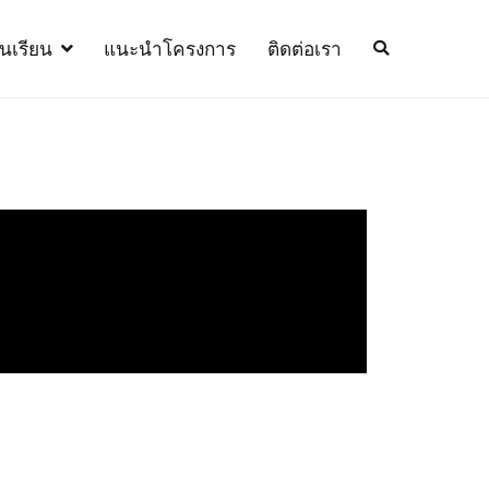
้นเรียน
แนะนำโครงการ
ติดต่อเรา