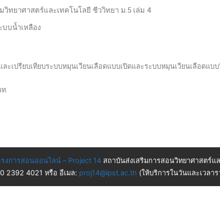
ติมวิทยาศาสตร์และเทคโนโลยี ชีววิทยา ม.5 เล่ม 4
ะบบน้ำเหลือง
ยและเปรียบเทียบระบบหมุนเวียนเลือดแบบเปิดและระบบหมุนเวียนเลือดแบบ
วท.
รงการสอนออนไลน์ – Project 14
สถาบันส่งเสริมการสอนวิทยาศาสตร์แล
 0 2392 4021 หรือ อีเมล:
proj14@ipst.ac.th
(ให้บริการในวันและเวลารา