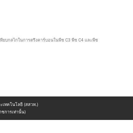
เทียบกลไกในการตรึงคาร์บอนในพืช C3 พืช C4 และพืช
ะเทคโนโลยี (สสวท.)
ชการเท่านั้น)