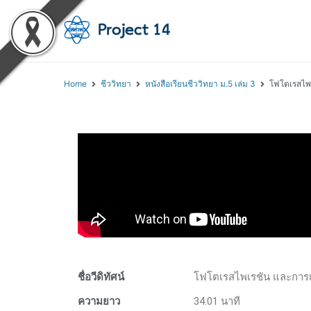
โครงการสอนออนไลน์ 
สถาบันส่งเสริมการสอนวิทยา
Home
ชีววิทยา
หนังสือเรียนชีววิทยา ม.5 เล่ม 3
โฟโตเรสไพเ
ชื่อวีดิทัศน์
โฟโตเรสไพเรชัน และการเ
ความยาว
34.01 นาที