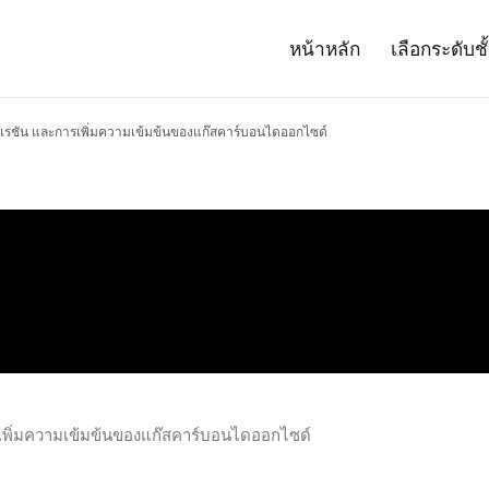
หน้าหลัก
เลือกระดับชั
– Project 14
ศาสตร์และเทคโนโลยี (สสวท.)
รชัน และการเพิ่มความเข้มข้นของแก๊สคาร์บอนไดออกไซด์
พิ่มความเข้มข้นของแก๊สคาร์บอนไดออกไซด์