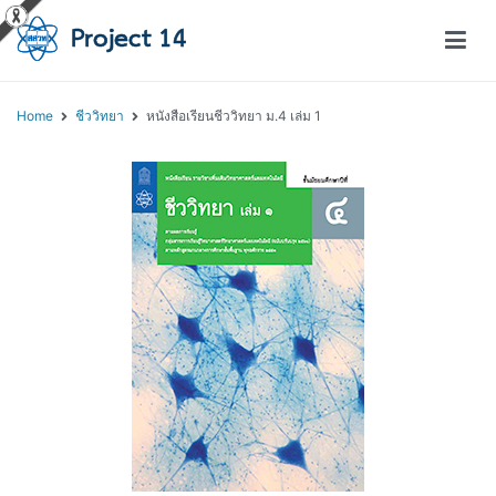
โครงการสอนออนไลน์ – Project 14
สถาบันส่งเสริมการสอนวิทยาศาสตร์และเทคโนโลยี (สสวท.)
Home
ชีววิทยา
หนังสือเรียนชีววิทยา ม.4 เล่ม 1