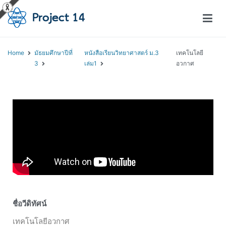
โครงการสอนออนไลน์ – Project 14
สถาบันส่งเสริมการสอนวิทยาศาสตร์และเทคโนโลยี (สสวท.)
Home
มัธยมศึกษาปีที่
หนังสือเรียนวิทยาศาสตร์ ม.3
เทคโนโลยี
3
เล่ม1
อวกาศ
ชื่อวีดิทัศน์
เทคโนโลยีอวกาศ