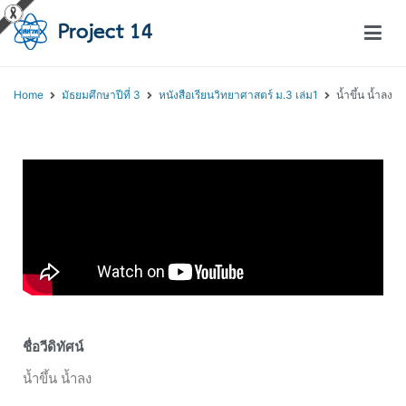
โครงการสอนออนไลน์ – Project 14
สถาบันส่งเสริมการสอนวิทยาศาสตร์และเทคโนโลยี (สสวท.)
Home
มัธยมศึกษาปีที่ 3
หนังสือเรียนวิทยาศาสตร์ ม.3 เล่ม1
น้ำขึ้น น้ำลง
ชื่อวีดิทัศน์
น้ำขึ้น น้ำลง