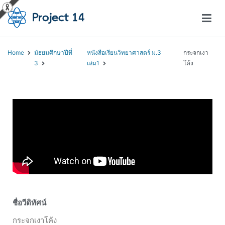
โครงการสอนออนไลน์ – Project 14
สถาบันส่งเสริมการสอนวิทยาศาสตร์และเทคโนโลยี (สสวท.)
Home
มัธยมศึกษาปีที่
หนังสือเรียนวิทยาศาสตร์ ม.3
กระจกเงา
3
เล่ม1
โค้ง
ชื่อวีดิทัศน์
กระจกเงาโค้ง