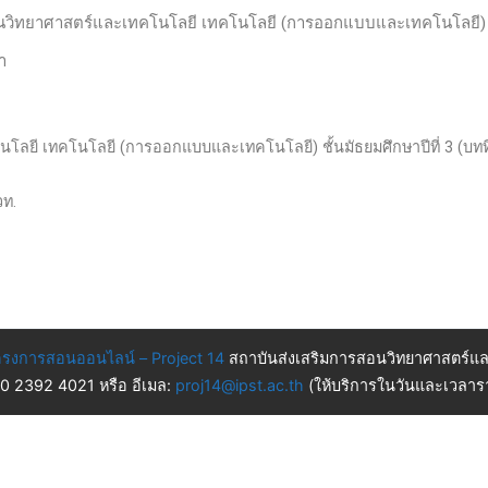
นฐานวิทยาศาสตร์และเทคโนโลยี เทคโนโลยี (การออกแบบและเทคโนโลยี)
า
ลยี เทคโนโลยี (การออกแบบและเทคโนโลยี) ชั้นมัธยมศึกษาปีที่ 3 (บทที
วท.
รงการสอนออนไลน์ – Project 14
สถาบันส่งเสริมการสอนวิทยาศาสตร์แล
 0 2392 4021 หรือ อีเมล:
proj14@ipst.ac.th
(ให้บริการในวันและเวลารา