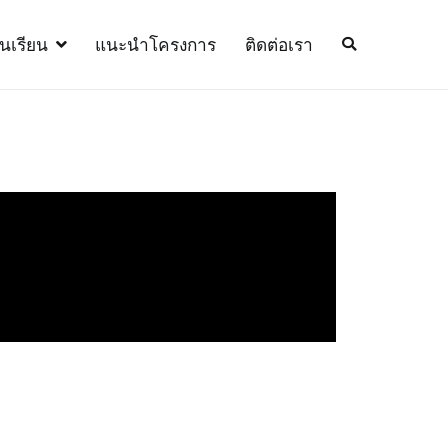
้นเรียน
แนะนำโครงการ
ติดต่อเรา