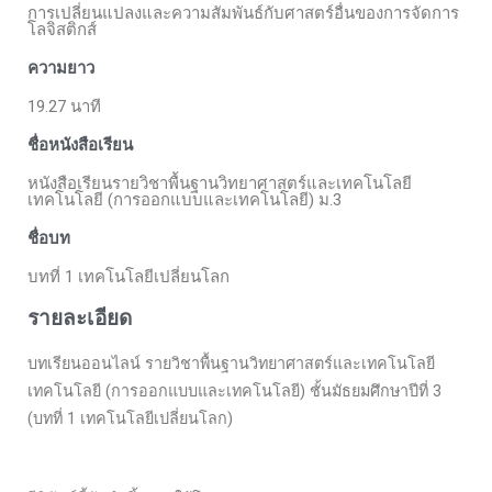
การเปลี่ยนแปลงและความสัมพันธ์กับศาสตร์อื่นของการจัดการ
โลจิสติกส์
ความยาว
19.27 นาที
ชื่อหนังสือเรียน
หนังสือเรียนรายวิชาพื้นฐานวิทยาศาสตร์และเทคโนโลยี
เทคโนโลยี (การออกแบบและเทคโนโลยี) ม.3
ชื่อบท
บทที่ 1 เทคโนโลยีเปลี่ยนโลก
รายละเอียด
บทเรียนออนไลน์ รายวิชาพื้นฐานวิทยาศาสตร์และเทคโนโลยี
เทคโนโลยี (การออกแบบและเทคโนโลยี) ชั้นมัธยมศึกษาปีที่ 3
(บทที่ 1 เทคโนโลยีเปลี่ยนโลก)