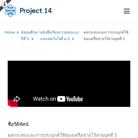
โครงการสอนออนไลน์ – Project 14
สถาบันส่งเสริมการสอนวิทยาศาสตร์และเทคโนโลยี (สสวท.)
Home
มัธยมศึกษา
หนังสือเรียนการออกแบบ
ผลกระทบและการประยุกต์ใช้
ปีที่ 3
และเทคโนโลยี ม.3
ของเครือข่ายไร้สายยุคที่ 5
ชื่อวีดิทัศน์
ผลกระทบและการประยุกต์ใช้ของเครือข่ายไร้สายยุคที่ 5