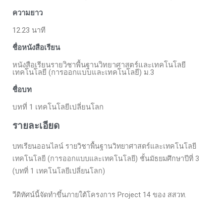
ความยาว
12.23 นาที
ชื่อหนังสือเรียน
หนังสือเรียนรายวิชาพื้นฐานวิทยาศาสตร์และเทคโนโลยี
เทคโนโลยี (การออกแบบและเทคโนโลยี) ม.3
ชื่อบท
บทที่ 1 เทคโนโลยีเปลี่ยนโลก
รายละเอียด
บทเรียนออนไลน์ รายวิชาพื้นฐานวิทยาศาสตร์และเทคโนโลยี
เทคโนโลยี (การออกแบบและเทคโนโลยี) ชั้นมัธยมศึกษาปีที่ 3
(บทที่ 1 เทคโนโลยีเปลี่ยนโลก)
วีดิทัศน์นี้จัดทำขึ้นภายใต้โครงการ Project 14 ของ สสวท.