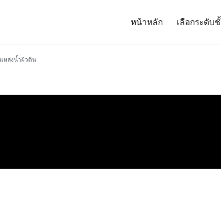
หน้าหลัก
เลือกระดับชั
– Project 14
ศาสตร์และเทคโนโลยี (สสวท.)
แหล่งน้ำผิวดิน