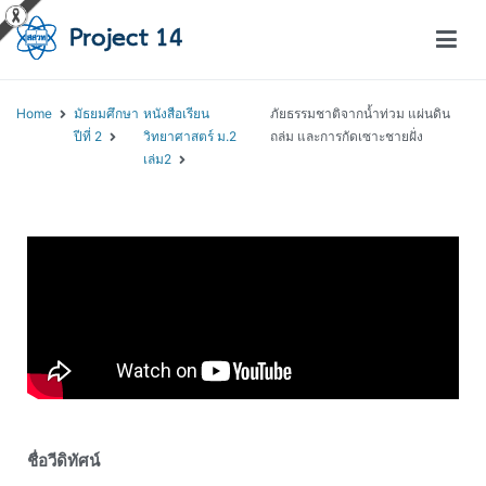
โครงการสอนออนไลน์ – Project 14
สถาบันส่งเสริมการสอนวิทยาศาสตร์และเทคโนโลยี (สสวท.)
Home
มัธยมศึกษา
หนังสือเรียน
ภัยธรรมชาติจากน้ำท่วม แผ่นดิน
ปีที่ 2
วิทยาศาสตร์ ม.2
ถล่ม และการกัดเซาะชายฝั่ง
เล่ม2
ชื่อวีดิทัศน์