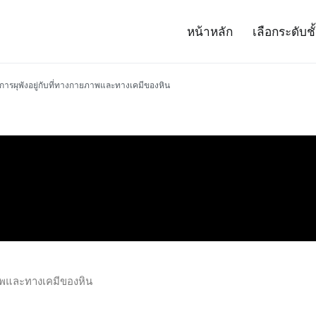
หน้าหลัก
เลือกระดับชั
– Project 14
ศาสตร์และเทคโนโลยี (สสวท.)
การผุพังอยู่กับที่ทางกายภาพและทางเคมีของหิน
ภาพและทางเคมีของหิน