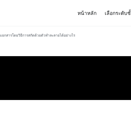
หน้าหลัก
เลือกระดับชั
– Project 14
ศาสตร์และเทคโนโลยี (สสวท.)
แยกสารโดยวิธีการสกัดด้วยตัวทำละลายได้อย่างไร