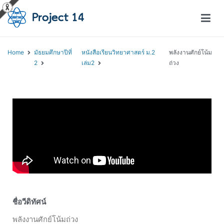
โครงการสอนออนไลน์ – Project 14
สถาบันส่งเสริมการสอนวิทยาศาสตร์และเทคโนโลยี (สสวท.)
Home
มัธยมศึกษาปีที่
หนังสือเรียนวิทยาศาสตร์ ม.2
พลังงานศักย์โน้ม
2
เล่ม2
ถ่วง
ชื่อวีดิทัศน์
พลังงานศักย์โน้มถ่วง