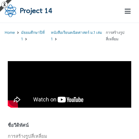
โครงการสอนออนไลน์ – Project 14
สถาบันส่งเสริมการสอนวิทยาศาสตร์และเทคโนโลยี (สสวท.)
Home
มัธยมศึกษาปีที่
หนังสือเรียนคณิตศาสตร์ ม.1 เล่ม
การสร้างรูป
1
1
สี่เหลี่ยม
ชื่อวีดิทัศน์
การสร้างรูปสี่เหลี่ยม