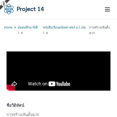
โครงการสอนออนไลน์ – Project 14
สถาบันส่งเสริมการสอนวิทยาศาสตร์และเทคโนโลยี (สสวท.)
Home
มัธยมศึกษาปีที่
หนังสือเรียนคณิตศาสตร์ ม.1 เล่ม
การสร้างเส้นตั้ง
1
1
ฉาก
ชื่อวีดิทัศน์
การสร้างเส้นตั้งฉาก