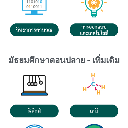
มัธยมศึกษาตอนปลาย - เพิ่มเติม