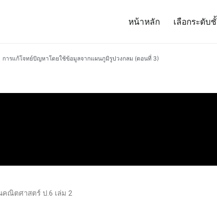
หน้าหลัก
เลือกระดับชั
– Project 14
ศาสตร์และเทคโนโลยี (สสวท.)
การแก้โจทย์ปัญหาโดยใช้ข้อมูลจากแผนภูมิรูปวงกลม (ตอนที่ 3)
านคณิตศาสตร์ ป.6 เล่ม 2