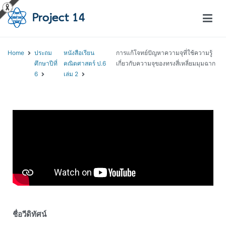
โครงการสอนออนไลน์ – Project 14
สถาบันส่งเสริมการสอนวิทยาศาสตร์และเทคโนโลยี (สสวท.)
Home
ประถม
หนังสือเรียน
การแก้โจทย์ปัญหาความจุที่ใช้ความรู้
ศึกษาปีที่
คณิตศาสตร์ ป.6
เกี่ยวกับความจุของทรงสี่เหลี่ยมมุมฉาก
6
เล่ม 2
ชื่อวีดิทัศน์