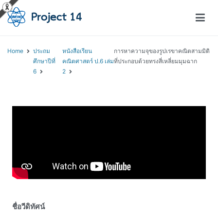
โครงการสอนออนไลน์ – Project 14
สถาบันส่งเสริมการสอนวิทยาศาสตร์และเทคโนโลยี (สสวท.)
Home
ประถม
หนังสือเรียน
การหาความจุของรูปเรขาคณิตสามมิติ
ศึกษาปีที่
คณิตศาสตร์ ป.6 เล่ม
ที่ประกอบด้วยทรงสี่เหลี่ยมมุมฉาก
6
2
ชื่อวีดิทัศน์