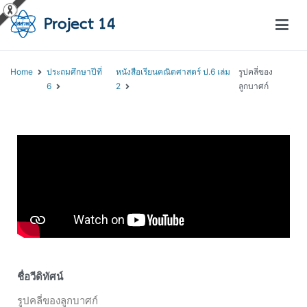
โครงการสอนออนไลน์ – Project 14
สถาบันส่งเสริมการสอนวิทยาศาสตร์และเทคโนโลยี (สสวท.)
Home
ประถมศึกษาปีที่
หนังสือเรียนคณิตศาสตร์ ป.6 เล่ม
รูปคลี่ของ
6
2
ลูกบาศก์
ชื่อวีดิทัศน์
รูปคลี่ของลูกบาศก์