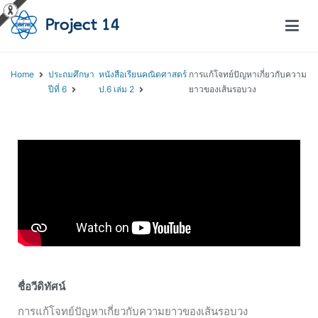
โครงการสอนออนไลน์ – Project 14
สถาบันส่งเสริมการสอนวิทยาศาสตร์และเทคโนโลยี (สสวท.)
Home
ประถมศึกษา
หนังสือเรียนคณิตศาสตร์
การแก้โจทย์ปัญหาเกี่ยวกับความ
ปีที่ 6
ป.6 เล่ม 2
ยาวของเส้นรอบวง
ชื่อวีดิทัศน์
การแก้โจทย์ปัญหาเกี่ยวกับความยาวของเส้นรอบวง