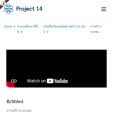
โครงการสอนออนไลน์ – Project 14
สถาบันส่งเสริมการสอนวิทยาศาสตร์และเทคโนโลยี (สสวท.)
Home
ประถมศึกษาปีที่
หนังสือเรียนคณิตศาสตร์ ป.6 เล่ม
การสร้าง
6
2
วงกลม
ชื่อวีดิทัศน์
การสร้างวงกลม