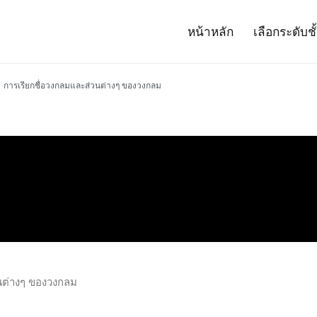
หน้าหลัก
เลือกระดับชั
– Project 14
ศาสตร์และเทคโนโลยี (สสวท.)
การเรียกชื่อวงกลมและส่วนต่างๆ ของวงกลม
นต่างๆ ของวงกลม