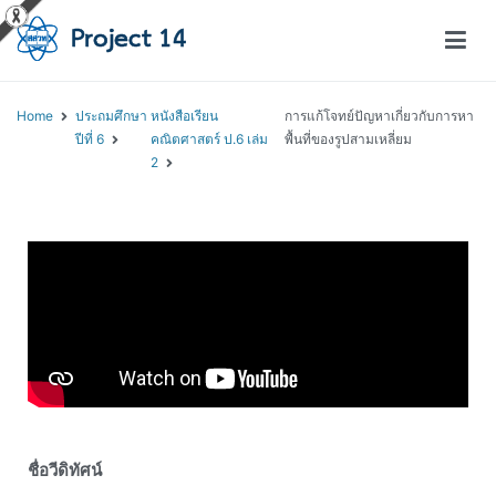
โครงการสอนออนไลน์ – Project 14
สถาบันส่งเสริมการสอนวิทยาศาสตร์และเทคโนโลยี (สสวท.)
Home
ประถมศึกษา
หนังสือเรียน
การแก้โจทย์ปัญหาเกี่ยวกับการหา
ปีที่ 6
คณิตศาสตร์ ป.6 เล่ม
พื้นที่ของรูปสามเหลี่ยม
2
ชื่อวีดิทัศน์