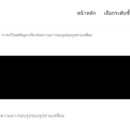
หน้าหลัก
เลือกระดับชั
– Project 14
ศาสตร์และเทคโนโลยี (สสวท.)
การแก้โจทย์ปัญหาเกี่ยวกับความยาวรอบรูปของรูปสามเหลี่ยม
ับความยาวรอบรูปของรูปสามเหลี่ยม