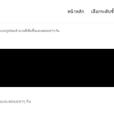
หน้าหลัก
เลือกระดับชั
– Project 14
ศาสตร์และเทคโนโลยี (สสวท.)
แบบรูปของจำนวนที่เพิ่มขึ้นและลดลงเท่าๆ กัน
้นและลดลงเท่าๆ กัน