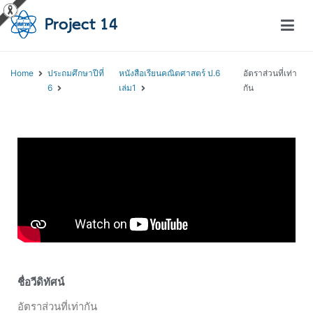
โครงการสอนออนไลน์ – Project 14
สถาบันส่งเสริมการสอนวิทยาศาสตร์และเทคโนโลยี (สสวท.)
Home
ประถมศึกษาปีที่
หนังสือเรียนคณิตศาสตร์ ป.6
อัตราส่วนที่เท่า
6
เล่ม1
กัน
ชื่อวีดิทัศน์
อัตราส่วนที่เท่ากัน