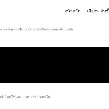
หน้าหลัก
เลือกระดับชั
– Project 14
ศาสตร์และเทคโนโลยี (สสวท.)
การหาร้อยละ หรือเปอร์เซ็นต์ โดยใช้เศษส่วนของจำนวนนับ
็นต์ โดยใช้เศษส่วนของจำนวนนับ