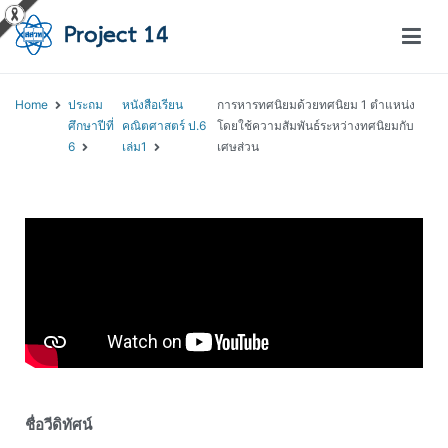
โครงการสอนออนไลน์ – Project 14
สถาบันส่งเสริมการสอนวิทยาศาสตร์และเทคโนโลยี (สสวท.)
Home
ประถม
หนังสือเรียน
การหารทศนิยมด้วยทศนิยม 1 ตำแหน่ง
ศึกษาปีที่
คณิตศาสตร์ ป.6
โดยใช้ความสัมพันธ์ระหว่างทศนิยมกับ
6
เล่ม1
เศษส่วน
ชื่อวีดิทัศน์