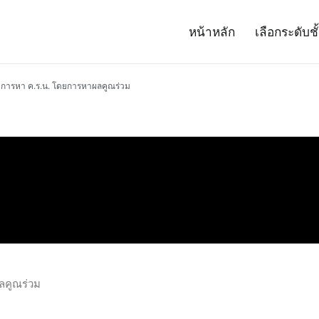
หน้าหลัก
เลือกระดับชั
– Project 14
ศาสตร์และเทคโนโลยี (สสวท.)
การหา ค.ร.น. โดยการหาผลคูณร่วม
ลคูณร่วม