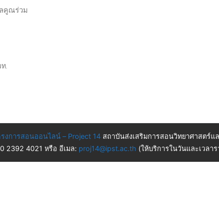
ลคูณร่วม
วท.
รงการสอนออนไลน์ – Project 14
สถาบันส่งเสริมการสอนวิทยาศาสตร์แล
 0 2392 4021 หรือ อีเมล:
proj14@ipst.ac.th
(ให้บริการในวันและเวลารา