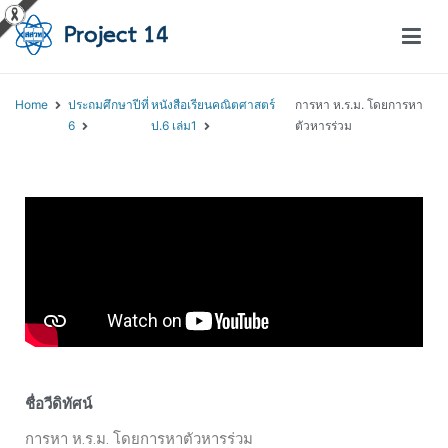
โครงการสอนออนไลน์ – Project 14
สถาบันส่งเสริมการสอนวิทยาศาสตร์และเทคโนโลยี (สสวท.)
Home
ประถมศึกษาปีที่
หนังสือเรียนคณิตศาสตร์
การหา ห.ร.ม. โดยการหา
6
ป.6 เล่ม1
ตัวหารร่วม
ชื่อวีดิทัศน์
การหา ห.ร.ม. โดยการหาตัวหารร่วม