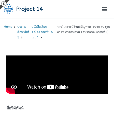
โครงการสอนออนไลน์ – Project 14
สถาบันส่งเสริมการสอนวิทยาศาสตร์และเทคโนโลยี (สสวท.)
Home
ประถม
หนังสือเรียน
การวิเคราะห์โจทย์ปัญหาการบวก ลบ คูณ
ศึกษาปีที่
คณิตศาสตร์ ป.5
หารระคนเศษส่วน จำนวนคละ (ตอนที่ 1)
5
เล่ม 1
ชื่อวีดิทัศน์