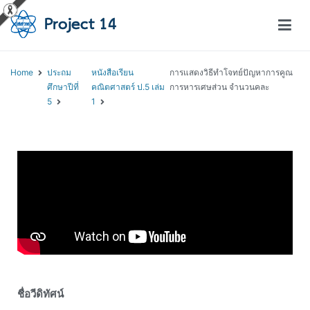
โครงการสอนออนไลน์ – Project 14
สถาบันส่งเสริมการสอนวิทยาศาสตร์และเทคโนโลยี (สสวท.)
Home
ประถม
หนังสือเรียน
การแสดงวิธีทำโจทย์ปัญหาการคูณ
ศึกษาปีที่
คณิตศาสตร์ ป.5 เล่ม
การหารเศษส่วน จำนวนคละ
5
1
ชื่อวีดิทัศน์