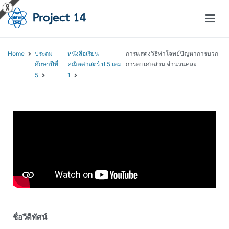
โครงการสอนออนไลน์ – Project 14
สถาบันส่งเสริมการสอนวิทยาศาสตร์และเทคโนโลยี (สสวท.)
Home
ประถม
หนังสือเรียน
การแสดงวิธีทำโจทย์ปัญหาการบวก
ศึกษาปีที่
คณิตศาสตร์ ป.5 เล่ม
การลบเศษส่วน จำนวนคละ
5
1
ชื่อวีดิทัศน์