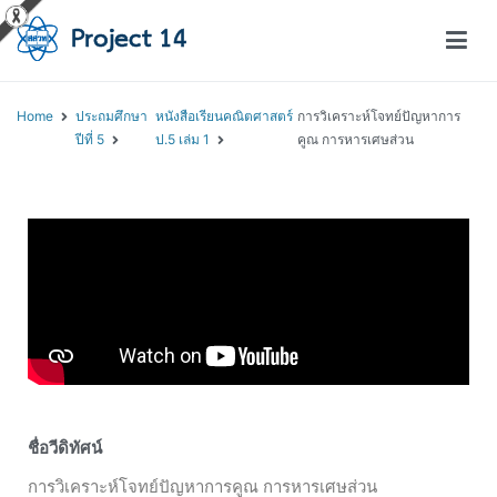
โครงการสอนออนไลน์ – Project 14
สถาบันส่งเสริมการสอนวิทยาศาสตร์และเทคโนโลยี (สสวท.)
Home
ประถมศึกษา
หนังสือเรียนคณิตศาสตร์
การวิเคราะห์โจทย์ปัญหาการ
ปีที่ 5
ป.5 เล่ม 1
คูณ การหารเศษส่วน
ชื่อวีดิทัศน์
การวิเคราะห์โจทย์ปัญหาการคูณ การหารเศษส่วน