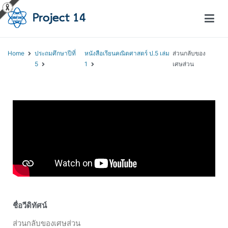
โครงการสอนออนไลน์ – Project 14
สถาบันส่งเสริมการสอนวิทยาศาสตร์และเทคโนโลยี (สสวท.)
Home
ประถมศึกษาปีที่
หนังสือเรียนคณิตศาสตร์ ป.5 เล่ม
ส่วนกลับของ
5
1
เศษส่วน
ชื่อวีดิทัศน์
ส่วนกลับของเศษส่วน