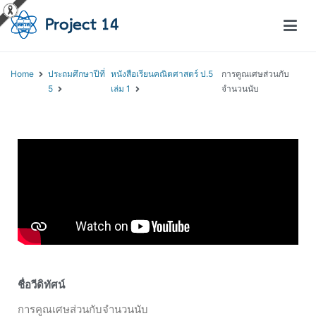
โครงการสอนออนไลน์ – Project 14
สถาบันส่งเสริมการสอนวิทยาศาสตร์และเทคโนโลยี (สสวท.)
Home
ประถมศึกษาปีที่
หนังสือเรียนคณิตศาสตร์ ป.5
การคูณเศษส่วนกับ
5
เล่ม 1
จำนวนนับ
ชื่อวีดิทัศน์
การคูณเศษส่วนกับจำนวนนับ